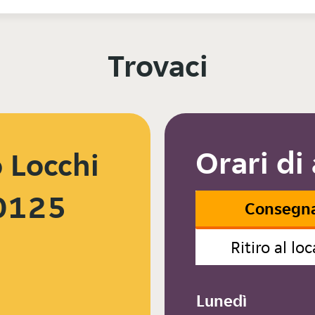
Trovaci
Orari di
o Locchi
70125
Consegn
Ritiro al loc
Lunedì