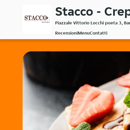
Passa
Stacco - Cre
al
contenuto
Piazzale Vittorio Locchi poeta 3, Ba
principale
Recensioni
Menu
Contatti