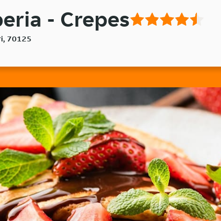
peria - Crepes
ri, 70125